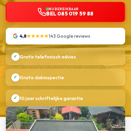
NU BEREIKBAAR
BEL 085 019 59 88
4,8
★★★★★
143 Google reviews
✓
Gratis telefonisch advies
✓
Gratis dakinspectie
✓
10 jaar schriftelijke garantie