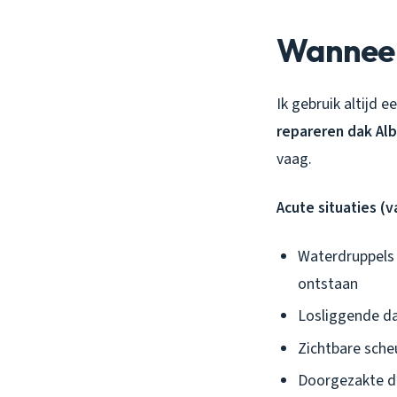
Wanneer 
Ik gebruik altijd ee
repareren dak Al
vaag.
Acute situaties (
Waterdruppels 
ontstaan
Losliggende da
Zichtbare scheu
Doorgezakte de