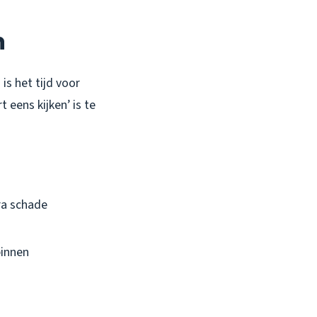
n
 is het tijd voor
 eens kijken’ is te
ra schade
binnen