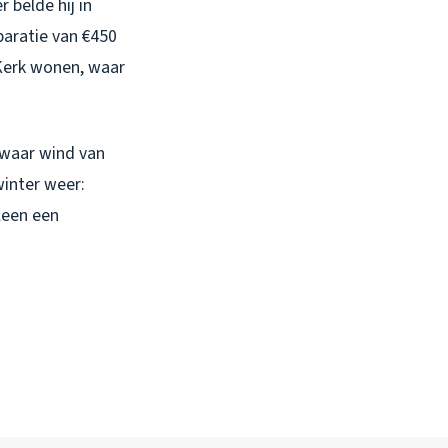
 belde hij in
paratie van €450
 Kerk wonen, waar
, waar wind van
winter weer:
lleen een