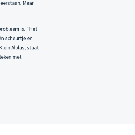
weerstaan. Maar
probleem is. “Het
én scheurtje en
Klein Alblas, staat
eleken met