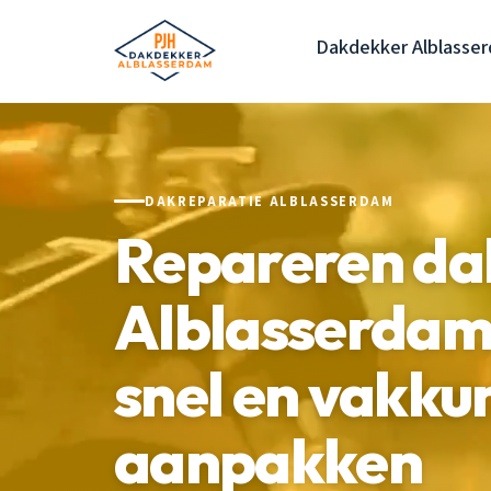
Dakdekker Alblasse
DAKREPARATIE ALBLASSERDAM
Repareren da
Alblasserdam
snel en vakku
aanpakken