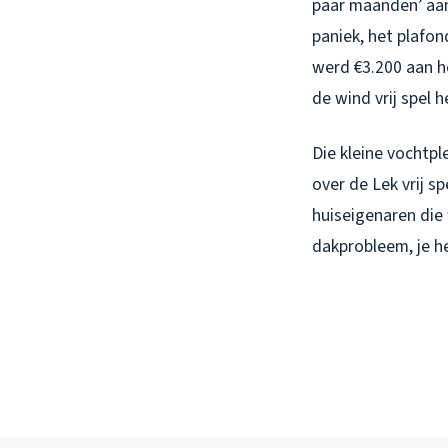
paar maanden’ aanw
paniek, het plafo
werd €3.200 aan h
de wind vrij spel 
Die kleine vochtpl
over de Lek vrij sp
huiseigenaren die 
dakprobleem, je h