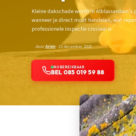
Kleine dakschade wordt in Alblasserdam’s p
wanneer je direct moet handelen, wat repa
professionele inspectie cruciaal is.
door
Arjen
· 22 december 2025
NU BEREIKBAAR
BEL 085 019 59 88