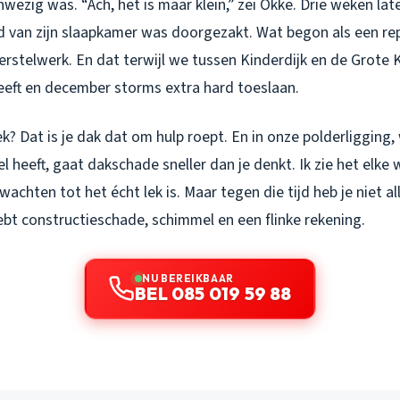
ezig was. “Ach, het is maar klein,” zei Okke. Drie weken later
nd van zijn slaapkamer was doorgezakt. Wat begon als een re
erstelwerk. En dat terwijl we tussen Kinderdijk en de Grote
heeft en december storms extra hard toeslaan.
ek? Dat is je dak dat om hulp roept. En in onze polderligging
el heeft, gaat dakschade sneller dan je denkt. Ik zie het elke 
wachten tot het écht lek is. Maar tegen die tijd heb je niet a
ebt constructieschade, schimmel en een flinke rekening.
NU BEREIKBAAR
BEL 085 019 59 88