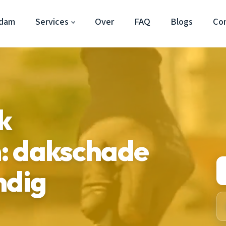
rdam
Services
Over
FAQ
Blogs
Co
k
: dakschade
ndig