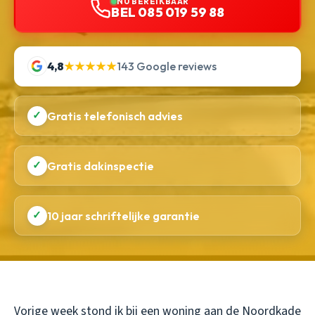
NU BEREIKBAAR
BEL 085 019 59 88
4,8
★★★★★
143 Google reviews
✓
Gratis telefonisch advies
✓
Gratis dakinspectie
✓
10 jaar schriftelijke garantie
Vorige week stond ik bij een woning aan de Noordkade