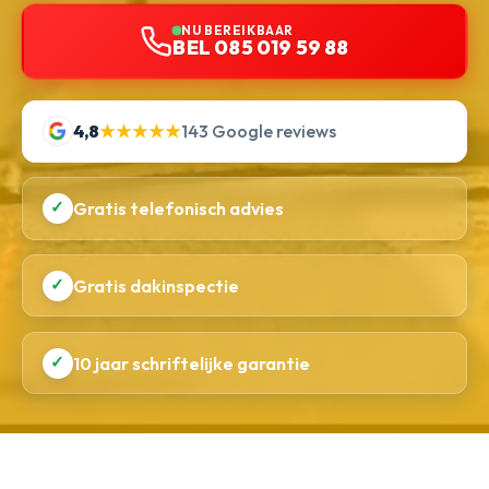
NU BEREIKBAAR
BEL 085 019 59 88
4,8
★★★★★
143 Google reviews
✓
Gratis telefonisch advies
✓
Gratis dakinspectie
✓
10 jaar schriftelijke garantie