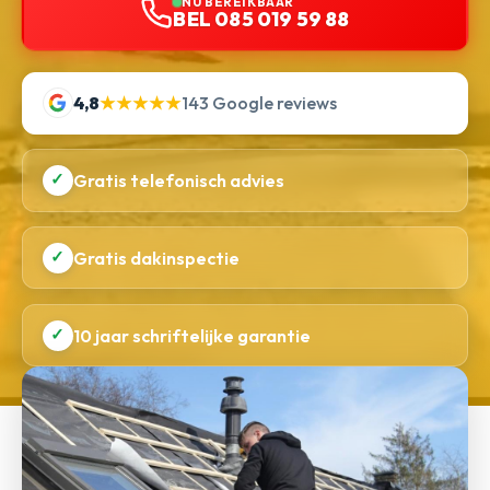
NU BEREIKBAAR
BEL 085 019 59 88
4,8
★★★★★
143 Google reviews
✓
Gratis telefonisch advies
✓
Gratis dakinspectie
✓
10 jaar schriftelijke garantie